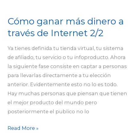
Cómo ganar más dinero a
Cómo
ganar
través de Internet 2/2
más
dinero
Ya tienes definida tu tienda virtual, tu sistema
a
de afiliado, tu servicio o tu infoproducto. Ahora
través
la siguiente fase consiste en captar a personas
de
para llevarlas directamente a tu elección
Internet
anterior. Evidentemente esto no lo es todo.
2/2
Hay muchas personas que piensan que tienen
el mejor producto del mundo pero
posteriormente el publico no lo
Read More »