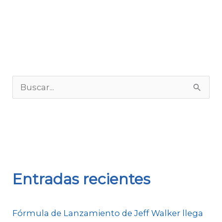
B
u
s
c
a
r
Entradas recientes
p
o
Fórmula de Lanzamiento de Jeff Walker llega
r