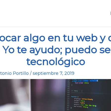
tocar algo en tu web y
 Yo te ayudo; puedo se
tecnológico
tonio Portillo
/
septiembre 7, 2019