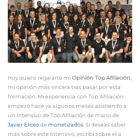
Hoy quiero regalarte mi
Opinión Top Afiliación,
mi opinión más sincera tras pasar por esta
formación. Mi experiencia con Top Afiliación
empezó hace ya algunos meses asistiendo a
un Intensivo de Top Afiliación de mano de
Javier Elices
de
monetizados
. Si deseas saber
más sobre este Intensivo, escribí sobre el a