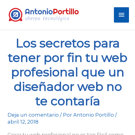
Men
prin
Los secretos para
tener por fin tu web
profesional que un
diseñador web no
te contaría
Deja un comentario
/ Por
Antonio Portillo
/
abril 12, 2018
Crear tu web profesional no es tan fácil como